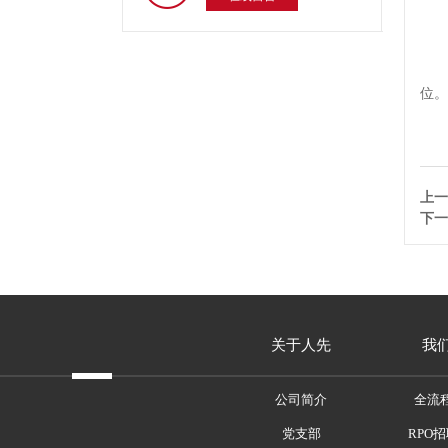
(
辅
(
替
位。
3
因
上一
下一
关于人先
我
公司简介
全流
党支部
RPO