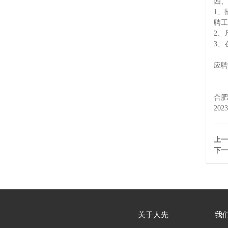
四、
1、
聘工
2、
3、
应聘咨
合肥
202
上一
下一
关于人先
我