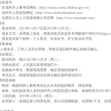
信息发布
在池州市人事考试网站（http://rskszx.czsrsj.chizhou.gov.cn）
池州市人民医院网站（http://www.chizhouhospital.com）
）合肥市人先人力资源有限公司官网（http://www.renxianhr.com）
报名
）报名时间：2023年11月17日至2023年12月1日；
）报名方式：采用线上报名，将面试简历发送至专用邮箱979882326@qq.c
）报名提供如下材料：个人简历、毕业证书、护士执业证书等。
资格审核
人报名后，工作人员后台审核，审核完成后邮件确认或电话确认。
综合面试：
）面试时间：预计2023年11月28（周二）；
）结构化面试：人员面试采用现场打分；
）技能操作考试：根据现场需要，确定现场技能操作；
）考试总分：根据现场面试综合得分确定最终面试得分。
聘用及体检
）聘用：根据招聘人数和考试总分从高到低的顺序，择优录取。
）体检：组织拟录用人员到池州市人民医院进行体检。体检时间为2023年1
）入职到岗：2023年12月1日（周五）。
）合同签订：按规定签订聘用合同。实行试用期制度，试用期1个月，试