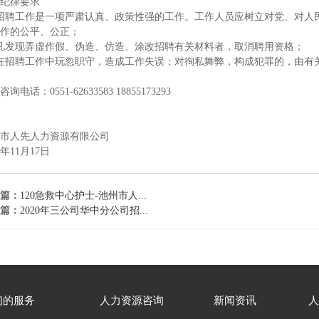
纪律要求
招聘工作是一项严肃认真、政策性强的工作。工作人员应树立对党、对人
作的公平、公正；
凡发现弄虚作假、伪造、仿造、涂改招聘有关材料者，取消聘用资格；
在招聘工作中玩忽职守，造成工作失误；对徇私舞弊，构成犯罪的，由有
询电话：0551-62633583 18855173293
市人先人力资源有限公司
3年11月17日
篇：
120急救中心护士-池州市人...
篇：
2020年三公司华中分公司招...
们的服务
人力资源咨询
新闻资讯
人